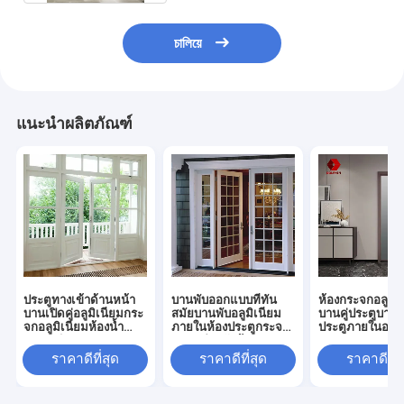
চালিয়ে
แนะนำผลิตภัณฑ์
ประตูทางเข้าด้านหน้า
บานพับออกแบบที่ทัน
ห้องกระจกอลูมิเ
บานเปิดคู่อลูมิเนียมกระ
สมัยบานพับอลูมิเนียม
บานคู่ประตูบานส
จกอลูมิเนียมห้องน้ำ
ภายในห้องประตูกระจก
ประตูภายในอลูมิ
ประตูสวิง
บานคู่สำหรับบ้าน
ราคาดีที่สุด
ราคาดีที่สุด
ราคาดีที่ส