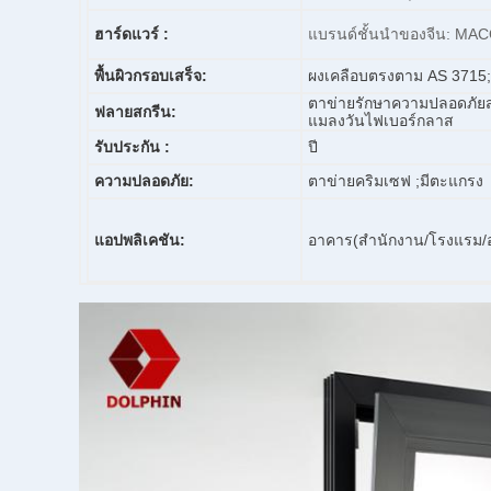
ฮาร์ดแวร์ :
แบรนด์ชั้นนำของจีน: MA
พื้นผิวกรอบ
เสร็จ:
ผงเคลือบตรงตาม AS 3715;อ
ตาข่ายรักษาความปลอดภัยส
ฟลายสกรีน:
แมลงวันไฟเบอร์กลาส
รับประกัน :
ปี
ความปลอดภัย:
ตาข่ายคริมเซฟ ;
มีตะแกรง
แอปพลิเคชัน:
อาคาร(สำนักงาน/โรงแรม/อ