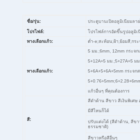
ชื่อ/รุ่น:
ประตูบานเปิดอลูมิเนียมล
โปรไฟล์:
โปรไฟล์การอัดขึ้นรูปอลูมิ
ทางเลือกแก้ว:
ต่ำ-e;สะท้อน;ฝ้า;ย้อมสี;กร
5 มม.;6mm, 12mm กระจกเท
5+12A+5 มม.;5+27A+5 มม
ทางเลือกแก้ว:
5+6A+5+6A+5mm กระจกสา
5+0.76+5mm;6+2.28+6mm
แก้วอื่นๆ ที่คุณต้องการ
สีดำด้าน สีขาว สีเงินพิเศ
มีสีไหนก็ได้
สี:
ปรับแต่งได้ (สีดำด้าน, สีข
ธรรมชาติ)
สีขาวหรือสีอื่นๆ