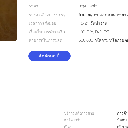
ราคา:
negotiable
รายละเอียดการบรรจุ:
ผ้าฝ้ายมุก+กล่องกระดาษ ยา
เวลาการส่งมอบ:
15-21 วันทำงาน
เงื่อนไขการชำระเงิน:
L/C, D/A, D/P, T/T
สามารถในการผลิต:
500,000 กิโลกรัม/กิโลกรัมต่
ติดต่อตอนนี้
บริการหลังการขาย:
การคื
ฮาร์ดแวร์:
มือจับ
เปิด:
สวิงแน