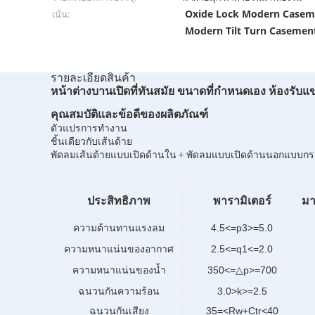
Oxide Lock Modern Case
เน้น:
Modern Tilt Turn Caseme
รายละเอียดสินค้า
หน้าต่างบานเปิดที่ทันสมัย ​​ขนาดที่กำหนดเอง ห้องรั
คุณสมบัติและข้อดีของผลิตภัณฑ์
ตัวแปรการทำงาน
ชิ้นเดียวกับเส้นด้าย
พัดลมเส้นด้ายแบบเปิดด้านใน + พัดลมแบบเปิดด้านนอกแบบก
ประสิทธิภาพ
พารามิเตอร์
มา
ความต้านทานแรงลม
4.5<=p3>=5.0
ความหนาแน่นของอากาศ
2.5<=q1<=2.0
ความหนาแน่นของน้ำ
350<=△p>=700
ฉนวนกันความร้อน
3.0>k>=2.5
ฉนวนกันเสียง
35=<Rw+Ctr<40