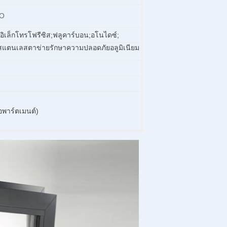
CO
ิเล็กโทรโฟรีซิส;ฟลูคาร์บอน;อโนไดซ์;
แตนเลสตาข่ายรักษาความปลอดภัยอลูมิเนียม
พาร์ตเมนต์)