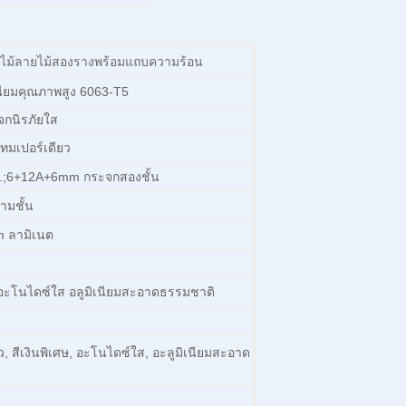
ายไม้ลายไม้สองรางพร้อมแถบความร้อน
เนียมคุณภาพสูง 6063-T5
ะจกนิรภัยใส
มเปอร์เดียว
.;6+12A+6mm กระจกสองชั้น
มชั้น
 ลามิเนต
ษ อะโนไดซ์ใส อลูมิเนียมสะอาดธรรมชาติ
าว, สีเงินพิเศษ, อะโนไดซ์ใส, อะลูมิเนียมสะอาด