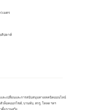
ว6เมตร
อสัปดาห์
นและเปลี่ยนและการสนับสนุนทางเทคนิคออนไลน์
, ตัวล็อคออกไซด์, บานพับ, สกรู, โหลด ฯลฯ
วตั้ง/บานสวิง