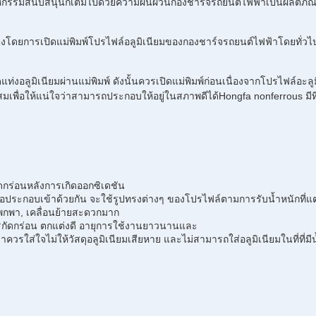
หกรรมสนับสนุนก็เต็มไปด้วยความผันผวนกองชาร์จรถยนต์ไฟฟ้าเป็นผลิตภั
งโดยการเปิดแม่พิมพ์โปรไฟล์อลูมิเนียมของกองชาร์จรถยนต์ไฟฟ้าโดยทั่วไปป
่งอลูมิเนียมผ่านแม่พิมพ์ ดังนั้นควรเปิดแม่พิมพ์ก่อนเนื่องจากโปรไฟล์อะ
าะสมเพื่อให้แน่ใจว่าสามารถประกอบให้อยู่ในสภาพดีได้Hongfa nonferrous ม
ดกร่อนหลังการเกิดออกซิเดชัน
ระกอบเข้าด้วยกัน จะใช้รูปทรงต่างๆ ของโปรไฟล์ตามการรับน้ำหนักที่แตกต
น, พกพา, เคลื่อนย้ายสะดวกมาก
ารกัดกร่อน ตกแต่งดี อายุการใช้งานยาวนานและ
วรใส่ใจไม่ให้วัสดุอลูมิเนียมเสียหาย และไม่สามารถใส่อลูมิเนียมในที่ที่มีน้