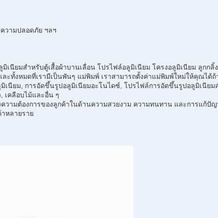
ะความปลอดภัย ฯลฯ
นียมสำหรับตู้เสื้อผ้าบานเลื่อน โปรไฟล์อลูมิเนียม โครงอลูมิเนียม ลูกกล
ะทั้งหมดที่เรามีเป็นพันๆ แม่พิมพ์ เราสามารถตั้งค่าแม่พิมพ์ใหม่ให้คุณได้ถ้า
ลูมิเนียม, การอัดขึ้นรูปอลูมิเนียมอะโนไดซ์, โปรไฟล์การอัดขึ้นรูปอลูมิเนีย
ว, เคลือบไม้และอื่น ๆ
ความต้องการของลูกค้าในด้านความสวยงาม ความทนทาน และการแก้ปัญหาข้
ค้าหลายราย