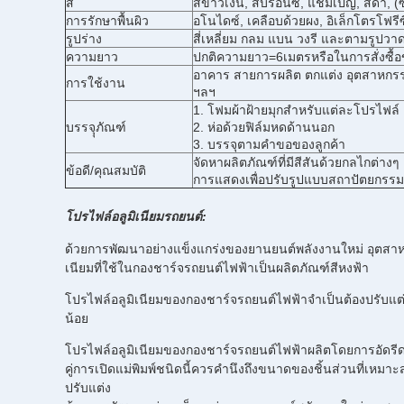
สี
สีขาวเงิน, สีบรอนซ์, แชมเปญ, สีดำ, (ซี
การรักษาพื้นผิว
อโนไดซ์, เคลือบด้วยผง, อิเล็กโตรโฟรีซ
รูปร่าง
สี่เหลี่ยม กลม แบน วงรี และตามรูปวา
ความยาว
ปกติความยาว=6เมตรหรือในการสั่งซื้อ
อาคาร สายการผลิต ตกแต่ง อุตสาหกรร
การใช้งาน
ฯลฯ
1. โฟมผ้าฝ้ายมุกสำหรับแต่ละโปรไฟล์
บรรจุุภัณฑ์
2. ห่อด้วยฟิล์มหดด้านนอก
3. บรรจุตามคำขอของลูกค้า
จัดหาผลิตภัณฑ์ที่มีสีสันด้วยกลไกต่างๆ
ข้อดี/คุณสมบัติ
การแสดงเพื่อปรับรูปแบบสถาปัตยกรรม
โปรไฟล์อลูมิเนียมรถยนต์:
ด้วยการพัฒนาอย่างแข็งแกร่งของยานยนต์พลังงานใหม่ อุตสา
เนียมที่ใช้ในกองชาร์จรถยนต์ไฟฟ้าเป็นผลิตภัณฑ์สีหงฟ้า
โปรไฟล์อลูมิเนียมของกองชาร์จรถยนต์ไฟฟ้าจำเป็นต้องปรับแต่
น้อย
โปรไฟล์อลูมิเนียมของกองชาร์จรถยนต์ไฟฟ้าผลิตโดยการอัดรีดแท
คู่การเปิดแม่พิมพ์ชนิดนี้ควรคำนึงถึงขนาดของชิ้นส่วนที่เหม
ปรับแต่ง