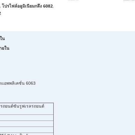
์
โปรไฟล์อลูมิเนียมกลึง 6082
,
,
2
ยใน
ภายใน
6063 โปรไฟล์รางอลูมิเนียมกลึงสำหรับรถยนต์ซันรูฟเรลรถยนต์หมวดแอพพลิเคชั่น
บรถยนต์ซันรูฟเรลรถยนต์