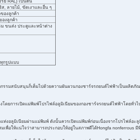
รีย์ RAL) เป็นต้น
ิส, ลายไม้, ขัดเงาและอื่น ๆ
ดของลูกค้า
ของลูกค้า
ม ขนส่ง ประตูและหน้าต่าง
ทุกรูปแบบ
หกรรมสนับสนุนก็เต็มไปด้วยความผันผวนกองชาร์จรถยนต์ไฟฟ้าเป็นผลิตภั
งโดยการเปิดแม่พิมพ์โปรไฟล์อลูมิเนียมของกองชาร์จรถยนต์ไฟฟ้าโดยทั่วไปป
่งอลูมิเนียมผ่านแม่พิมพ์ ดังนั้นควรเปิดแม่พิมพ์ก่อนเนื่องจากโปรไฟล์อะ
าะสมเพื่อให้แน่ใจว่าสามารถประกอบให้อยู่ในสภาพดีได้Hongfa nonferrous ม