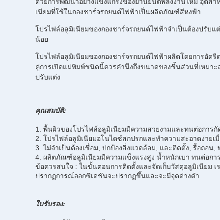
ด้วยการพัฒนาอย่างแข็งแกร่งของยานยนต์พลังงานใหม่ อุตสา
เนียมที่ใช้ในกองชาร์จรถยนต์ไฟฟ้าเป็นผลิตภัณฑ์สีหงฟ้า
โปรไฟล์อลูมิเนียมของกองชาร์จรถยนต์ไฟฟ้าจำเป็นต้องปรับแต่
น้อย
โปรไฟล์อลูมิเนียมของกองชาร์จรถยนต์ไฟฟ้าผลิตโดยการอัดรีดแท
คู่การเปิดแม่พิมพ์ชนิดนี้ควรคำนึงถึงขนาดของชิ้นส่วนที่เหม
ปรับแต่ง
คุณสมบัติ:
1. พื้นผิวของโปรไฟล์อลูมิเนียมมีความสวยงามและทนต่อการกั
2. โปรไฟล์อลูมิเนียมอโนไดซ์สกปรกและทำความสะอาดง่ายเมื่อป
3. ไม่จำเป็นต้องเชื่อม, ปกป้องสิ่งแวดล้อม, และติดตั้ง, รื้อถอ
4. ผลิตภัณฑ์อลูมิเนียมมีความแข็งแรงสูง น้ำหนักเบา ทนต่อก
ข้อควรสนใจ : ในขั้นตอนการติดตั้งและจัดเก็บวัสดุอลูมิเนียม เราค
ปรากฏการณ์ออกซิเดชันจะปรากฏขึ้นและจะมีจุดด่างดำ
ใบรับรอง: