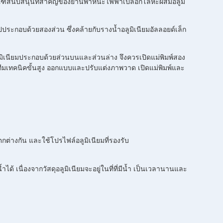
ณฑ์สนับสนุนที่สำคัญของยานพาหนะไฟฟ้าเปลือกโลหะผสมอลูมิ
ระกอบด้วยสองส่วน ซึ่งคล้ายกับรางน้ำอลูมิเนียมอัลลอยด์เล็ก
ลูมิเนียมประกอบด้วยส่วนบนและส่วนล่าง จึงควรเปิดแม่พิมพ์สอง
ีทีมเทคนิคขั้นสูง ออกแบบและปรับแต่งภาพวาด เปิดแม่พิมพ์และ
่างกัน และใช้โปรไฟล์อลูมิเนียมที่รองรับ
ำได้ เนื่องจากวัสดุอลูมิเนียมจะอยู่ในที่ที่มีน้ำ เป็นเวลานานและ