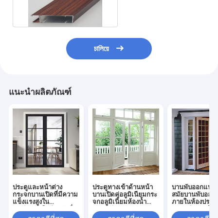
EN755 DIN Standard
চালিয়ে
แนะนำผลิตภัณฑ์
ประตูและหน้าต่าง
ประตูทางเข้าด้านหน้า
บานพับออกแบบที
กระจกบานเปิดที่มีความ
บานเปิดคู่อลูมิเนียมกระ
สมัยบานพับอลูมิ
แข็งแรงสูงใน
จกอลูมิเนียมห้องน้ำ
ภายในห้องประต
อเมริกาเหนือสำหรับที่
ประตูสวิง
บานคู่สำหรับบ้า
อยู่อาศัย