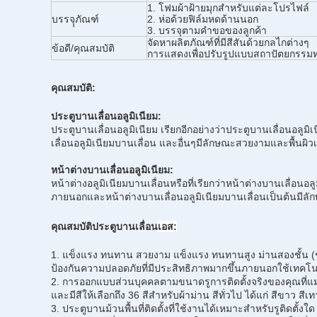
1. โฟมผ้าฝ้ายมุกสำหรับแต่ละโปรไฟล์
บรรจุุภัณฑ์
2. ห่อด้วยฟิล์มหดด้านนอก
3. บรรจุตามคำขอของลูกค้า
จัดหาผลิตภัณฑ์ที่มีสีสันด้วยกลไกต่างๆ
ข้อดี/คุณสมบัติ
การแสดงเพื่อปรับรูปแบบสถาปัตยกรรมท
คุณสมบัติ:
ประตูบานเลื่อนอลูมิเนียม:
ประตูบานเลื่อนอลูมิเนียม เรียกอีกอย่างว่าประตูบานเลื่อนอลูม
เลื่อนอลูมิเนียมบานเลื่อน และอื่นๆมีลักษณะสวยงามและพื้นผิว
หน้าต่างบานเลื่อนอลูมิเนียม:
หน้าต่างอลูมิเนียมบานเลื่อนหรือที่เรียกว่าหน้าต่างบานเลื่อนอล
ภายนอกและหน้าต่างบานเลื่อนอลูมิเนียมบานเลื่อนเป็นต้นมีลั
คุณสมบัติประตูบานเลื่อน
เอส
:
1. แข็งแรง ทนทาน สวยงาม แข็งแรง ทนทานสูง ม่านสองชั้น (ชั
ป้องกันความปลอดภัยที่มีประสิทธิภาพมากขึ้นภายนอกใช้เทคโน
2. การออกแบบส่วนบุคคลตามขนาดรูการติดตั้งจริงของคุณที่แม
และมีสีให้เลือกถึง 36 สีสำหรับผ้าม่าน สีทั่วไป ได้แก่ สีขาว ส
3. ประตูบานม้วนพื้นที่ติดตั้งที่ใช้งานได้เหมาะสำหรับรูติดตั้งใ