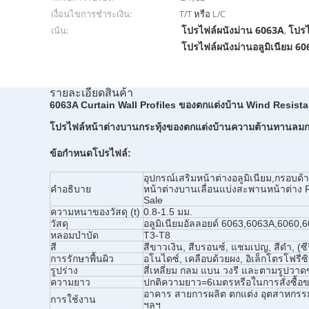
เงื่อนไขการชำระเงิน:
T/T หรือ L/C
โปรไฟล์ผนังม่าน 6063A
โปรไ
เน้น:
,
โปรไฟล์ผนังม่านอลูมิเนียม 6
รายละเอียดสินค้า
6063A Curtain Wall Profiles ของตกแต่งบ้าน Wind Resist
โปรไฟล์หน้าต่างบานกระทุ้งของตกแต่งบ้านความต้านทานลมการ
ข้อกำหนดโปรไฟล์:
อุปกรณ์เสริมหน้าต่างอลูมิเนียม,กรอบด้
คำอธิบาย
หน้าต่างบานเลื่อนแบ่งสะพานหน้าต่าง 
Sale
ความหนาของวัสดุ (t)
0.8-1.5 มม.
วัสดุ
อลูมิเนียมอัลลอยด์ 6063,6063A,6060,
หลอมบำบัด
T3-T8
สี
สีขาวเงิน, สีบรอนซ์, แชมเปญ, สีดำ, (ซีร
การรักษาพื้นผิว
อโนไดซ์, เคลือบด้วยผง, อิเล็กโตรโฟรีซิ
รูปร่าง
สี่เหลี่ยม กลม แบน วงรี และตามรูปวาด
ความยาว
ปกติความยาว=6เมตรหรือในการสั่งซื้อข
อาคาร สายการผลิต ตกแต่ง อุตสาหกรรม
การใช้งาน
ฯลฯ