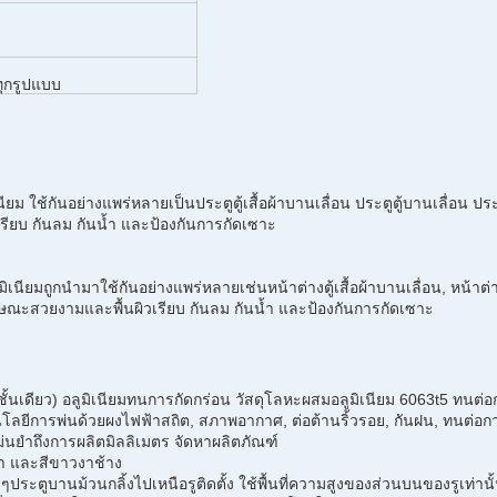
ุกรูปแบบ
ิเนียม ใช้กันอย่างแพร่หลายเป็นประตูตู้เสื้อผ้าบานเลื่อน ประตูตู้บานเลื่อ
เรียบ กันลม กันน้ำ และป้องกันการกัดเซาะ
ูมิเนียมถูกนำมาใช้กันอย่างแพร่หลายเช่นหน้าต่างตู้เสื้อผ้าบานเลื่อน, หน้าต่
กษณะสวยงามและพื้นผิวเรียบ กันลม กันน้ำ และป้องกันการกัดเซาะ
้นเดียว) อลูมิเนียมทนการกัดกร่อน วัสดุโลหะผสมอลูมิเนียม 6063t5 ทนต่อ
โลยีการพ่นด้วยผงไฟฟ้าสถิต, สภาพอากาศ, ต่อต้านริ้วรอย, กันฝน, ทนต่อก
่นยำถึงการผลิตมิลลิเมตร จัดหาผลิตภัณฑ์
ีเทา และสีขาวงาช้าง
ด ๆประตูบานม้วนกลิ้งไปเหนือรูติดตั้ง ใช้พื้นที่ความสูงของส่วนบนของรูเท่านั