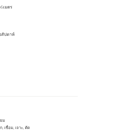
ว6เมตร
อสัปดาห์
นียม
ก, เชื่อม, เจาะ, ตัด