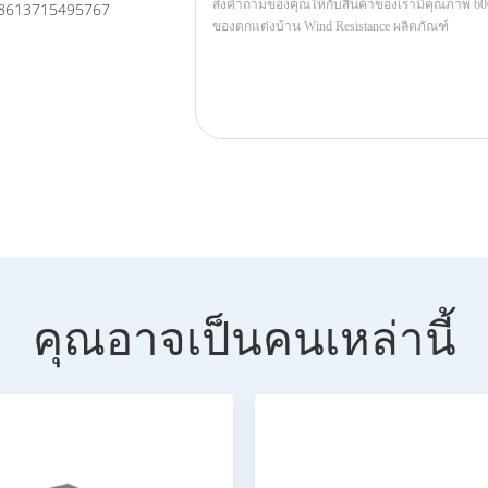
8613715495767
คุณอาจเป็นคนเหล่านี้