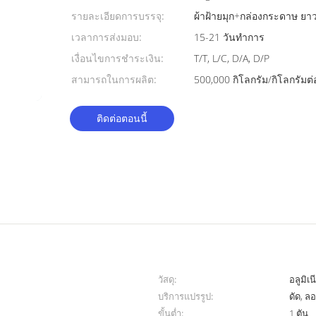
รายละเอียดการบรรจุ:
ผ้าฝ้ายมุก+กล่องกระดาษ ยา
เวลาการส่งมอบ:
15-21 วันทำการ
เงื่อนไขการชำระเงิน:
T/T, L/C, D/A, D/P
สามารถในการผลิต:
500,000 กิโลกรัม/กิโลกรัมต่
ติดต่อตอนนี้
วัสดุ:
อลูมิเ
บริการแปรรูป:
ดัด, ลอ
ขั้นต่ำ:
1 ตัน