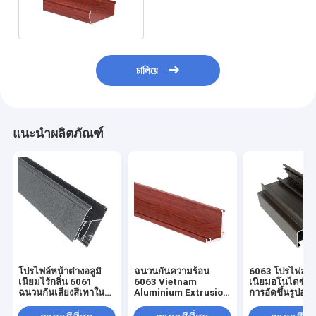
เนียมโค้ง
চালিয়ে
แนะนำผลิตภัณฑ์
โปรไฟล์หน้าต่างอลูมิ
ฉนวนกันความร้อน
6063 โปรไฟล์ครั
เนียมไร้กลิ่น 6061
6063 Vietnam
เนียมอโนไดซ์ 8
ฉนวนกันเสียงสีเทาใน
Aluminium Extrusion
การอัดขึ้นรูปอลูม
ตัว
For House Door