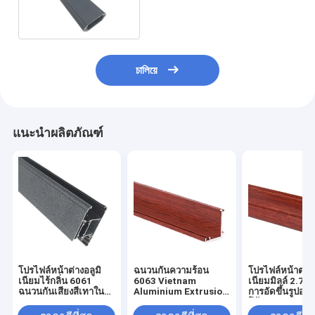
สำหรับกรอบหน้าต่าง
চালিয়ে
แนะนำผลิตภัณฑ์
โปรไฟล์หน้าต่างอลูมิ
ฉนวนกันความร้อน
โปรไฟล์หน้าต่างอ
เนียมไร้กลิ่น 6061
6063 Vietnam
เนียมมิลล์ 2.7g
ฉนวนกันเสียงสีเทาใน
Aluminium Extrusion
การอัดขึ้นรูปอลูม
ตัว
For House Door
โค้ง