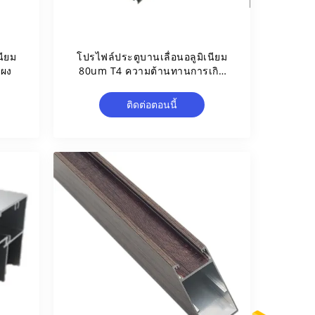
นียม
โปรไฟล์ประตูบานเลื่อนอลูมิเนียม
บผง
80um T4 ความต้านทานการเกิด
ออกซิเดชัน
ติดต่อตอนนี้