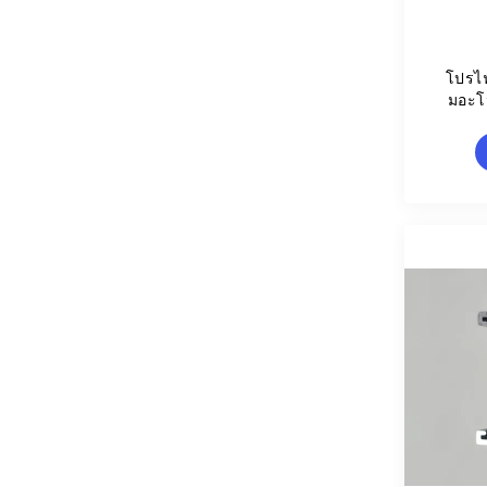
โปรไฟ
มอะโ